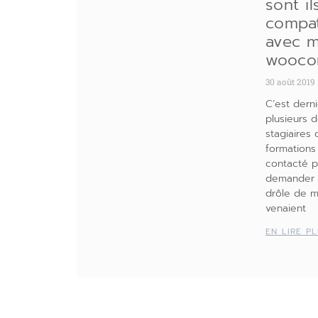
sont il
compat
avec m
wooco
30 août 2019
C’est derni
plusieurs 
stagiaires
formations
contacté 
demander q
drôle de ma
venaient
EN LIRE P