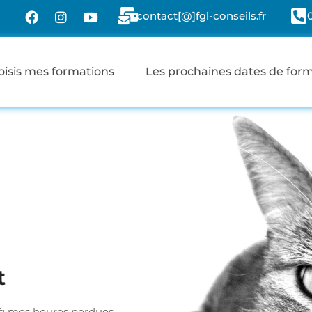
contact[@]fgl-conseils.fr
oisis mes formations
Les prochaines dates de for
t
 à mes heures perdues …