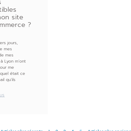
s
ibles
on site
mmerce ?
ers jours,
de mes
 de mes
 à Lyon m’ont
pour me
uel était ce
il qu’ils
LUS