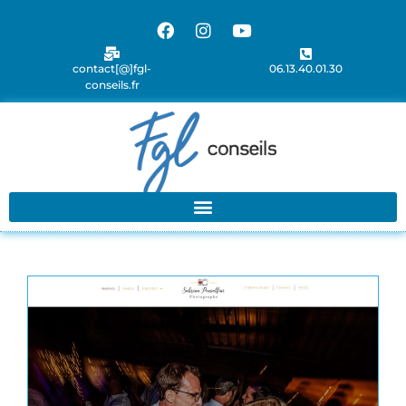
contact[@]fgl-
06.13.40.01.30
conseils.fr