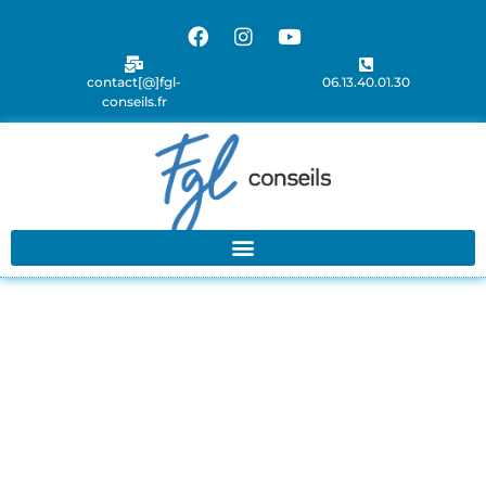
contact[@]fgl-
06.13.40.01.30
conseils.fr