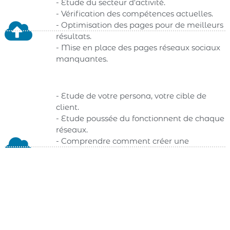
- Étude du secteur d'activité.
- Vérification des compétences actuelles.
- Optimisation des pages pour de meilleurs
résultats.
- Mise en place des pages réseaux sociaux
manquantes.
- Etude de votre persona, votre cible de
client.
- Etude poussée du fonctionnent de chaque
réseaux.
- Comprendre comment créer une
communauté fidèle.
- Les astuces pour augmenter l’interaction
de vos fans sur vos pages.
- Comment mettre en place des concours,
des partenariats avec des influenceurs.