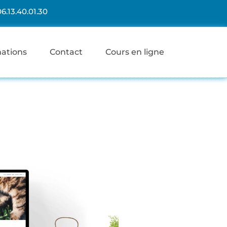
06.13.40.01.30
mations
Contact
Cours en ligne