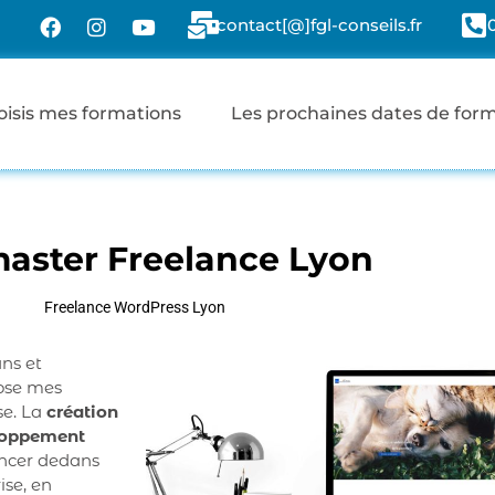
contact[@]fgl-conseils.fr
oisis mes formations
Les prochaines dates de for
ster Freelance Lyon
Freelance WordPress Lyon
ans et
pose mes
se. La
création
loppement
lancer dedans
ise, en