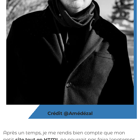
Crédit @Amédézal
Après un temps, je me rendis bien compte que mon
petit
site tout en HTML
ne pourrait pas faire longtemps