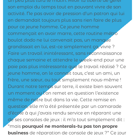
un peu plus tard le matin. Avoir la liberté de gérer
son emploi du temps tout en pouvant vivre de son
activité. Ne pas avoir de pression d’un patron qui lui
en demandait toujours plus sans rien faire de plus
pour ce jeune homme. Ce jeune homme
commençait en avoir marre, cette routine métro
boulot dodo ne lui convenait pas, un manque
grandissait en lui, est-ce simplement ça, vivre ?
Faire un travail inintéressant, sans reconnaissance
chaque semaine et attendre le week-end pour une
paie pas plus intéressante que le travail réalisé ? Ce
jeune homme, on le connait tous, c’est un ami, un
frère, une sœur, ou tout simplement nous-même !
Durant notre temps sur terre, il existe bien souvent
un moment ou l’on remet en question l’existence
même de notre but dans la vie. Cette remise en
question, elle m’a été présentée par un camarade
d’école à qui j’avais rendu service en réparant une
de ses consoles de jeux : il m’a tout simplement dit :
“mais
pourquoi ne monterais-tu pas ton propre
business
de réparation de console de jeux ?” Ce jour