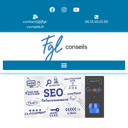
contact[@]fgl-
06.13.40.01.30
conseils.fr