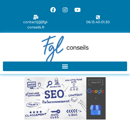
contact[@]fgl-
06.13.40.01.30
conseils.fr