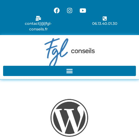
contact[@]fgl-
06.13.40.01.30
conseils.fr