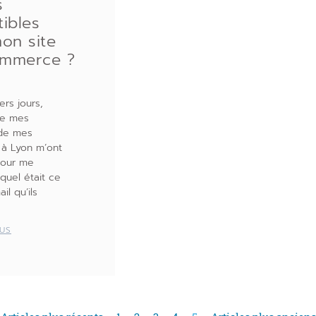
s
ibles
on site
mmerce ?
ers jours,
de mes
 de mes
 à Lyon m’ont
pour me
uel était ce
il qu’ils
LUS