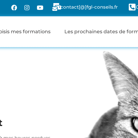
contact[@]fgl-conseils.fr
oisis mes formations
Les prochaines dates de for
t
 à mes heures perdues …