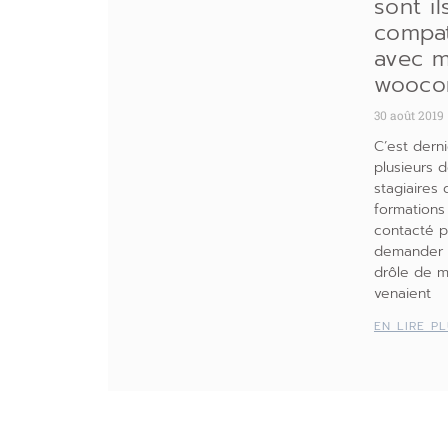
sont il
compat
avec m
wooco
30 août 2019
C’est derni
plusieurs 
stagiaires
formations
contacté 
demander q
drôle de ma
venaient
EN LIRE P