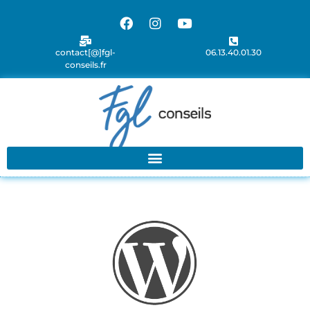
contact[@]fgl-
06.13.40.01.30
conseils.fr