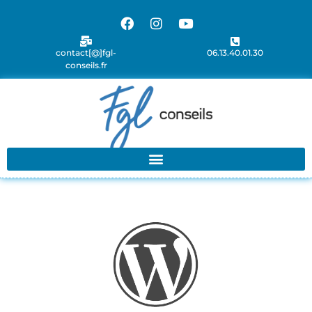
contact[@]fgl-
06.13.40.01.30
conseils.fr