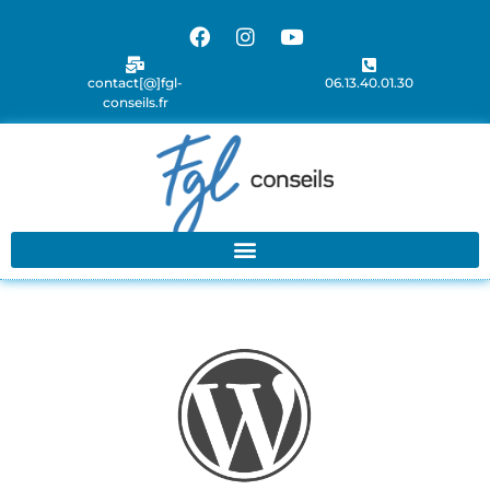
contact[@]fgl-
06.13.40.01.30
conseils.fr