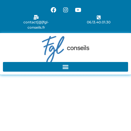
contact[@]fgl-
06.13.40.01.30
conseils.fr