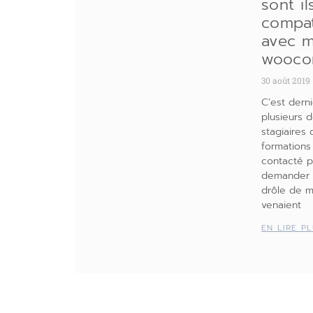
sont il
compat
avec m
wooco
30 août 2019
C’est derni
plusieurs 
stagiaires
formations
contacté 
demander q
drôle de ma
venaient
EN LIRE P