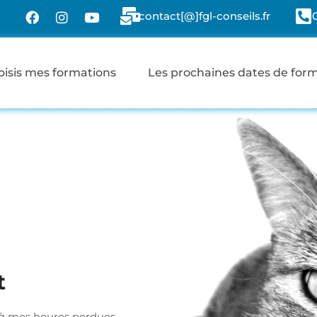
contact[@]fgl-conseils.fr
oisis mes formations
Les prochaines dates de for
t
 à mes heures perdues …