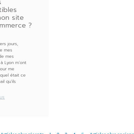
s
ibles
on site
mmerce ?
ers jours,
de mes
 de mes
 à Lyon m’ont
pour me
uel était ce
il qu’ils
LUS