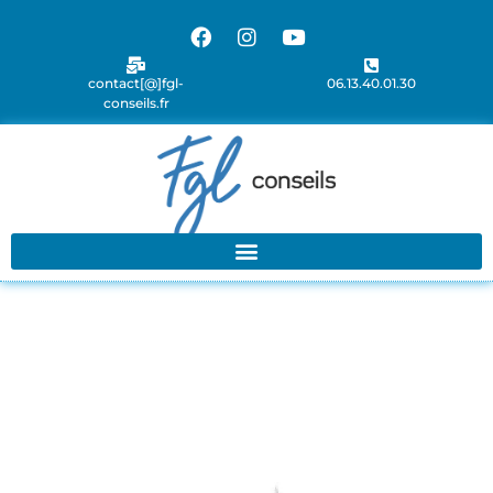
contact[@]fgl-
06.13.40.01.30
conseils.fr