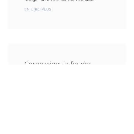
EN LIRE PLUS
Coronavirus la fin des
artisans en micro
entreprise ?
16 mars 2020
Les prochaines semaines vont être
difficiles pour de nombreux français,
l’isolement que chacun et/ou chaque
famille doit mettre en place peut peser
sur beaucoup de
EN LIRE PLUS