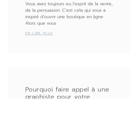
Vous avez toujours eu l’esprit de la vente,
de la persuasion. C’est cela qui vous a
inspiré d’ouvrir une boutique en ligne.
Alors que vous
EN LIRE PLUS
Pourquoi faire appel à une
graphiste pour votre
communication visuelle ?
4 octobre 2022
Une communication visuelle efficace
Cette semaine, c’est au tour de
Clémence de raconter son activité.