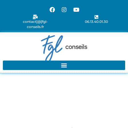
contact[@]fgl-
06.13.40.01.30
conseils.fr