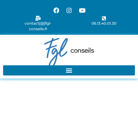
contact[@]fgl-
06.13.40.01.30
conseils.fr