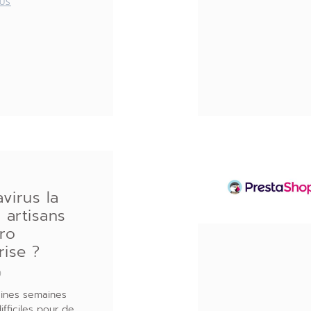
LUS
virus la
 artisans
ro
rise ?
0
ines semaines
ifficiles pour de