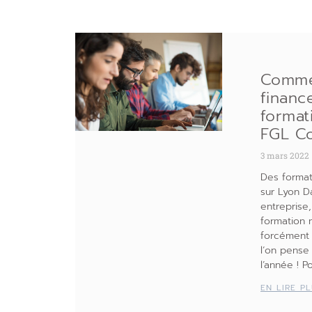
Comme
financ
format
FGL Co
3 mars 2022
Des format
sur Lyon D
entreprise
formation 
forcément 
l’on pense 
l’année ! P
EN LIRE P