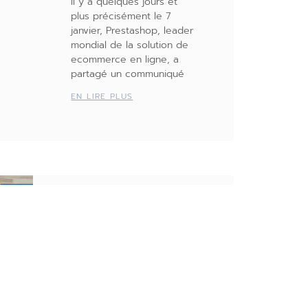
Il y a quelques jours et
plus précisément le 7
janvier, Prestashop, leader
mondial de la solution de
ecommerce en ligne, a
partagé un communiqué
EN LIRE PLUS
Pourquoi
réaliser une
refonte de votre
site web ?
4 septembre 2019