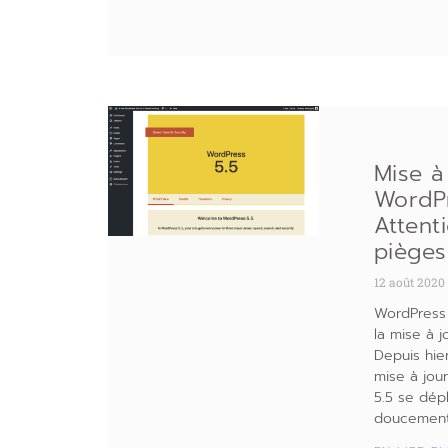
Mise à
WordPr
Attent
pièges
12 août 2020
WordPress 
la mise à j
Depuis hier
mise à jou
5.5 se dép
doucemen