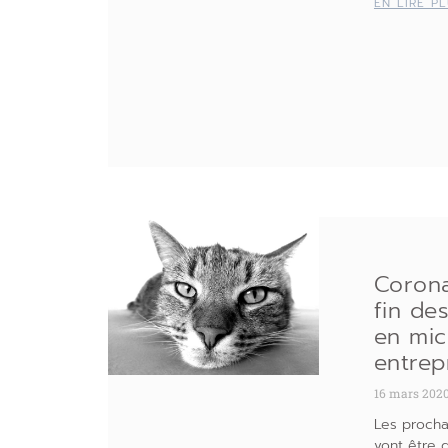
EN LIRE P
Corona
fin des
en mic
entrep
16 mars 202
Les procha
vont être d