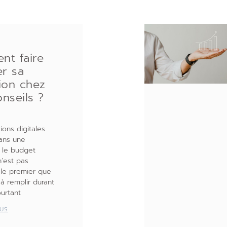
nt faire
er sa
ion chez
nseils ?
ions digitales
ans une
, le budget
n’est pas
le premier que
à remplir durant
ourtant
LUS