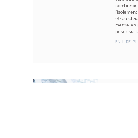
nombreux f
l’isolemen
et/ou chaq
mettre en 
peser sur
EN LIRE P
Mon
Wooc
est il 
avec l
nouvel