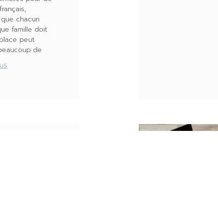
rançais,
t que chacun
ue famille doit
place peut
 beaucoup de
LUS
ommerce
en règle
es
les