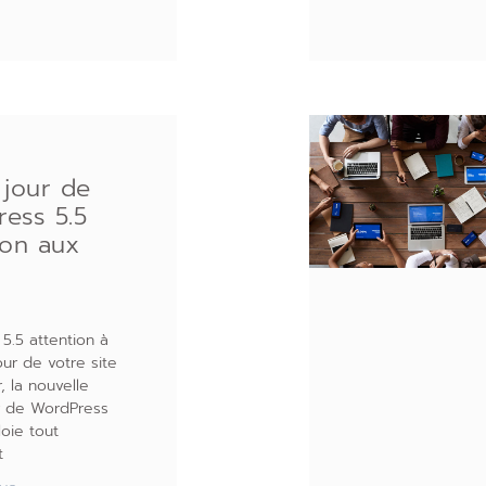
 jour de
ess 5.5
ion aux
5.5 attention à
our de votre site
, la nouvelle
r de WordPress
loie tout
t